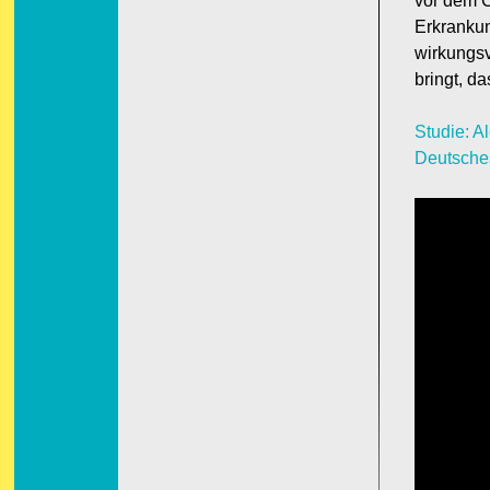
vor dem C
Erkrankun
wirkungsv
bringt, d
Studie: A
Deutsches