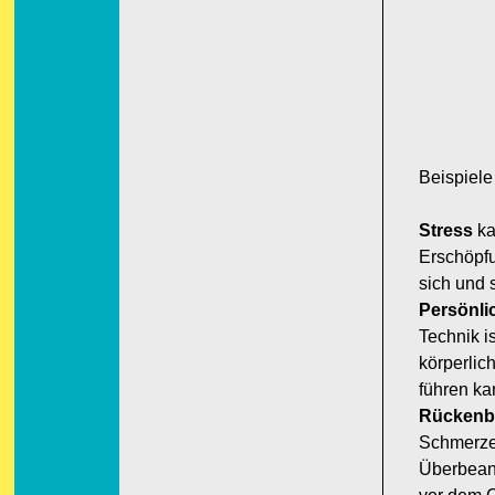
Beispiele
Stress
ka
Erschöpfu
sich und
Persönli
Technik i
körperlic
führen ka
Rückenbe
Schmerze
Überbeans