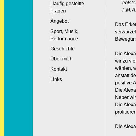
entste
Häufig gesteltte
F.M. A
Fragen
Angebot
Das Erken
Sport, Musik,
verwurzel
Performance
Bewegung
Geschichte
Die Alexa
Über mich
wir zu vi
wählen, w
Kontakt
anstatt d
Links
positive 
Die Alexa
Nebenwir
Die Alexan
profitieren
Die Alexa