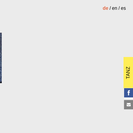
de
/
en
/
es
de
/
en
/
es
Home
TANZ
Wie AT funktioniert
Häufig gesteltte Fragen
Angebot
Sport, Musik, Performance