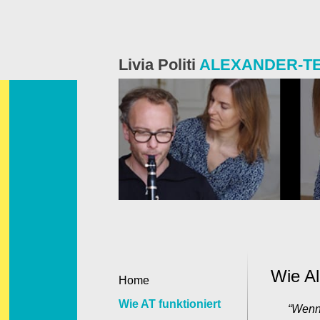
Skip
to
content
Livia Politi
ALEXANDER-T
Wie Al
Home
Wie AT funktioniert
“Wenn 